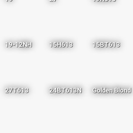
19-12NH
15H613
15BT613
27T613
24BT613N
Golden Blond