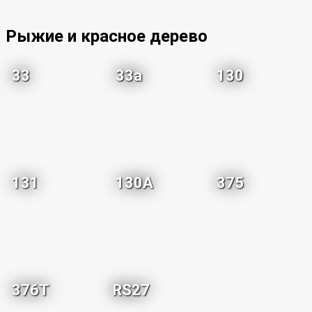
Рыжие и красное дерево
33
33a
130
131
130A
375
376T
RS27