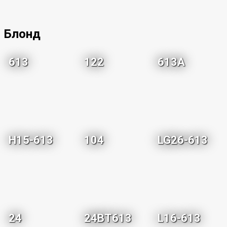
Блонд
613
122
613A
H15-613
104
LG26-613
24
24BT613
L16-613