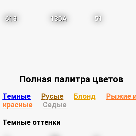
613
130A
51
Полная палитра цветов
Темные
Русые
Блонд
Рыжие 
красные
Седые
Темные оттенки