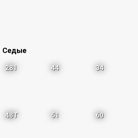
Седые
281
44
34
48T
51
60