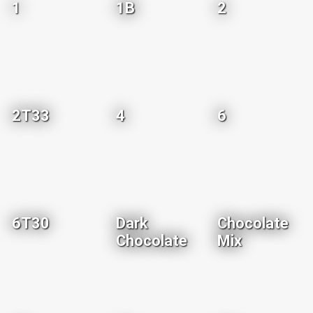
1
1B
2
2T33
4
6
6T30
Dark
Chocolate
Chocolate
Mix