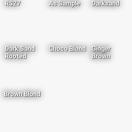
RS27
As Sample
Darksand
Dark Sand
Choco Blond
Ginger
Rooted
Brown
Brown Blond