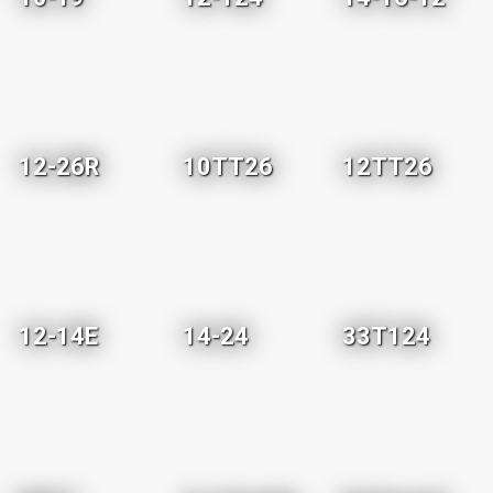
12-26R
10TT26
12TT26
12-14E
14-24
33T124