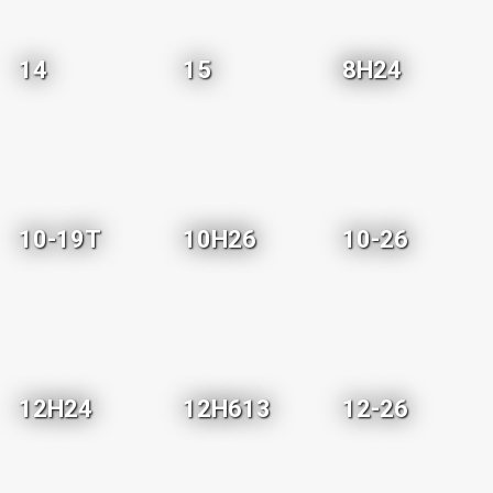
14
15
8H24
10-19T
10H26
10-26
12H24
12H613
12-26