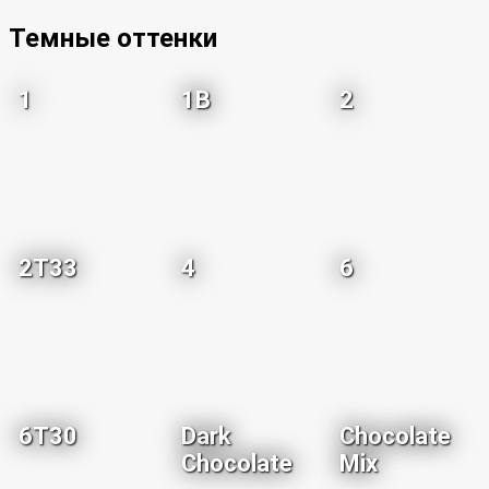
Темные оттенки
1
1B
2
2T33
4
6
6T30
Dark
Chocolate
Chocolate
Mix