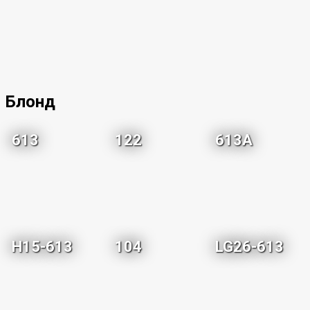
Блонд
613
122
613A
H15-613
104
LG26-613