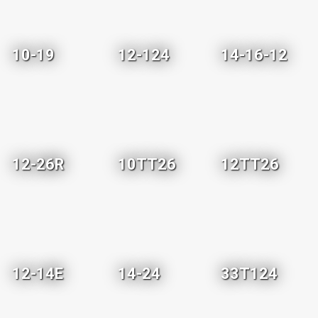
10-19
12-124
14-16-12
12-26R
10TT26
12TT26
12-14E
14-24
33T124