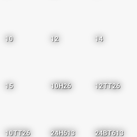
10
12
14
15
10H26
12TT26
10TT26
24H613
24BT613