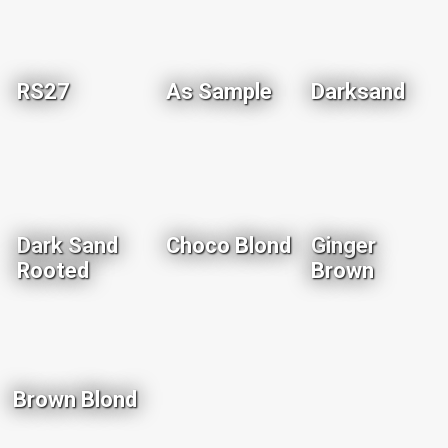
RS27
As Sample
Darksand
Dark Sand
Choco Blond
Ginger
Rooted
Brown
Brown Blond