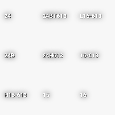
24
24BT613
L16-613
24B
24H613
16-613
H16-613
15
16