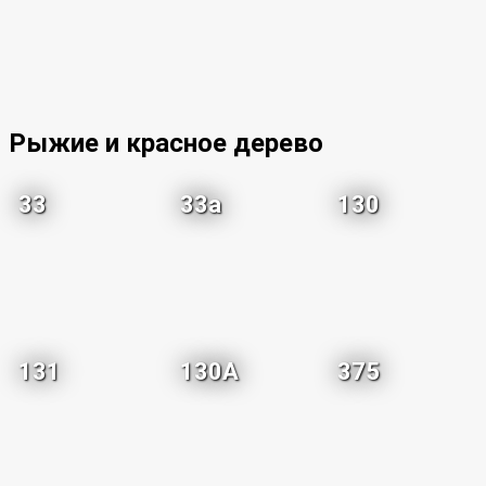
Рыжие и красное дерево
33
33a
130
131
130A
375