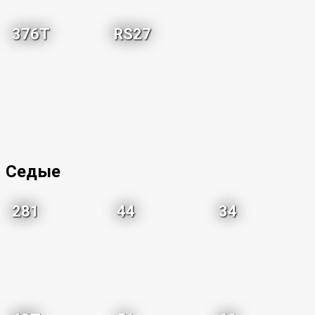
376T
RS27
Седые
281
44
34