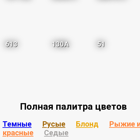
613
130A
51
Полная палитра цветов
Темные
Русые
Блонд
Рыжие 
красные
Седые