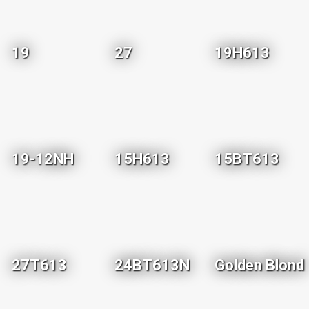
19
27
19H613
19-12NH
15H613
15BT613
27T613
24BT613N
Golden Blond