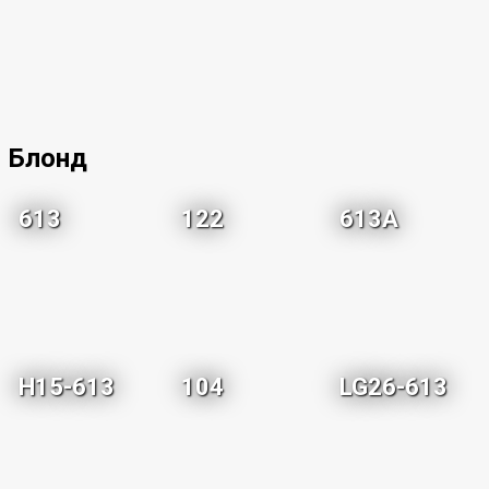
Блонд
613
122
613A
H15-613
104
LG26-613