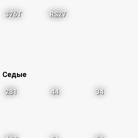
376T
RS27
Седые
281
44
34