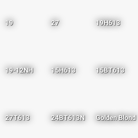
19
27
19H613
19-12NH
15H613
15BT613
27T613
24BT613N
Golden Blond