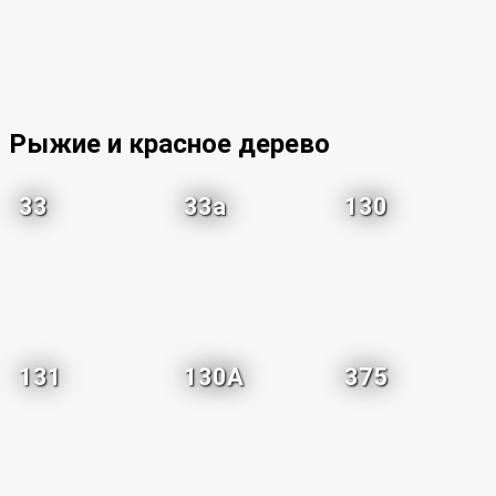
Рыжие и красное дерево
33
33a
130
131
130A
375