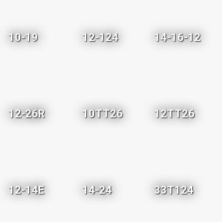
10-19
12-124
14-16-12
12-26R
10TT26
12TT26
12-14E
14-24
33T124