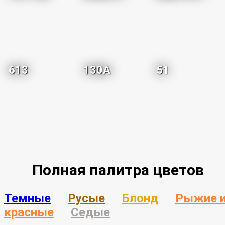
613
130A
51
Полная палитра цветов
Темные
Русые
Блонд
Рыжие 
красные
Седые