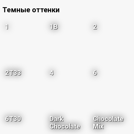
Темные оттенки
1
1B
2
2T33
4
6
6T30
Dark
Chocolate
Chocolate
Mix