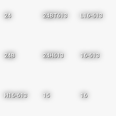
24
24BT613
L16-613
24B
24H613
16-613
H16-613
15
16