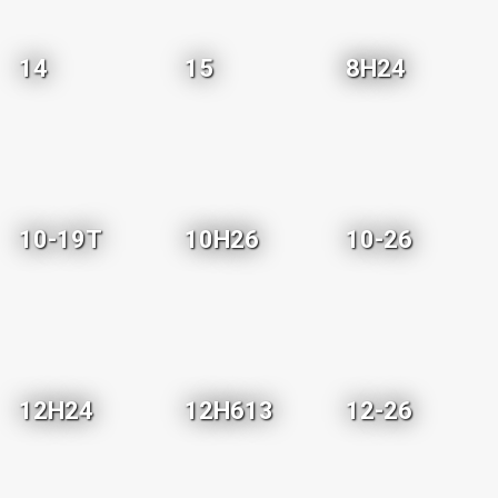
14
15
8H24
10-19T
10H26
10-26
12H24
12H613
12-26