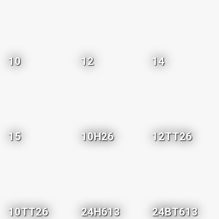
10
12
14
15
10H26
12TT26
10TT26
24H613
24BT613