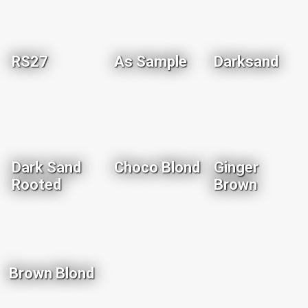
RS27
As Sample
Darksand
Dark Sand
Choco Blond
Ginger
Rooted
Brown
Brown Blond