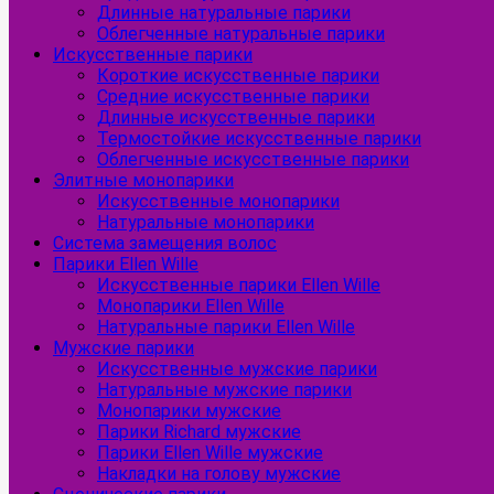
Длинные натуральные парики
Облегченные натуральные парики
Искусственные парики
Короткие искусственные парики
Средние искусственные парики
Длинные искусственные парики
Термостойкие искусственные парики
Облегченные искусственные парики
Элитные монопарики
Искусственные монопарики
Натуральные монопарики
Система замещения волос
Парики Ellen Wille
Искусственные парики Ellen Wille
Монопарики Ellen Wille
Натуральные парики Ellen Wille
Мужские парики
Искусственные мужские парики
Натуральные мужские парики
Монопарики мужские
Парики Richard мужские
Парики Ellen Wille мужские
Накладки на голову мужские