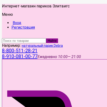
Интернет-магазин париков Элитвигс
Меню
Вход
Регистрация
Найти
Например:
натуральный парик Debra
8-800-511-28-21
8-910-081-00-77
Ежедневно
10:00— 21:00