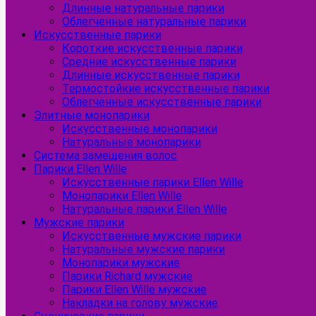
Длинные натуральные парики
Облегченные натуральные парики
Искусственные парики
Короткие искусственные парики
Средние искусственные парики
Длинные искусственные парики
Термостойкие искусственные парики
Облегченные искусственные парики
Элитные монопарики
Искусственные монопарики
Натуральные монопарики
Система замещения волос
Парики Ellen Wille
Искусственные парики Ellen Wille
Монопарики Ellen Wille
Натуральные парики Ellen Wille
Мужские парики
Искусственные мужские парики
Натуральные мужские парики
Монопарики мужские
Парики Richard мужские
Парики Ellen Wille мужские
Накладки на голову мужские