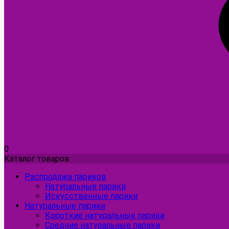
0
Каталог товаров
Распродажа париков
Натуральные парики
Искусственные парики
Натуральные парики
Короткие натуральные парики
Средние натуральные парики