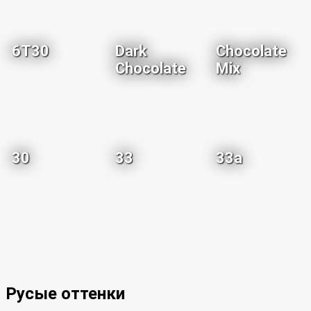
6T30
Dark
Chocolate
Chocolate
Mix
30
33
33a
Русые оттенки