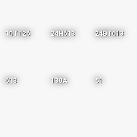
10TT26
24H613
24BT613
613
130A
51