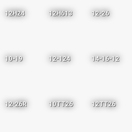
12H24
12H613
12-26
10-19
12-124
14-16-12
12-26R
10TT26
12TT26