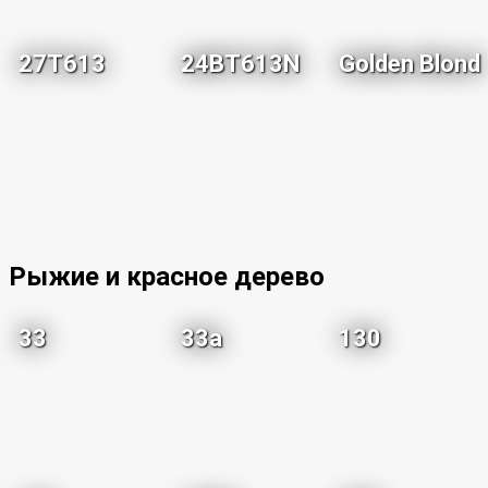
27T613
24BT613N
Golden Blond
Рыжие и красное дерево
33
33a
130