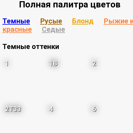
Полная палитра цветов
Темные
Русые
Блонд
Рыжие 
красные
Седые
Темные оттенки
1
1B
2
2T33
4
6