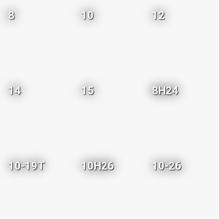
8
10
12
14
15
8H24
10-19T
10H26
10-26