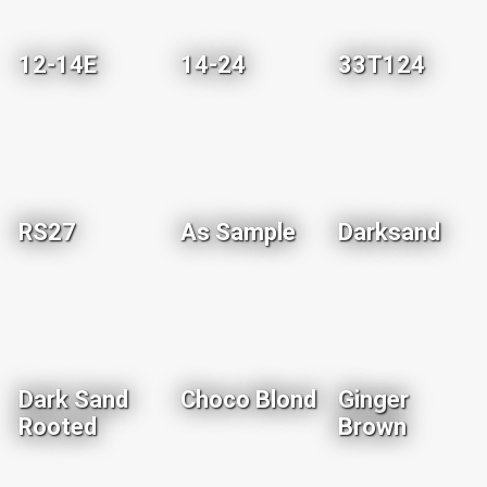
12-14E
14-24
33T124
RS27
As Sample
Darksand
Dark Sand
Choco Blond
Ginger
Rooted
Brown