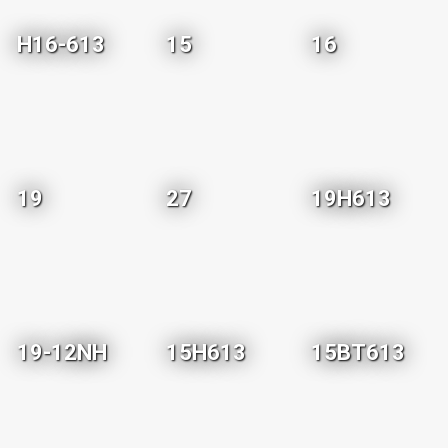
H16-613
15
16
19
27
19H613
19-12NH
15H613
15BT613