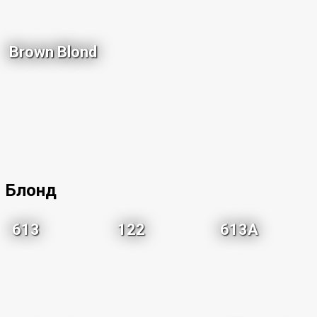
Brown Blond
Блонд
613
122
613A