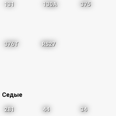
131
130A
375
376T
RS27
Седые
281
44
34