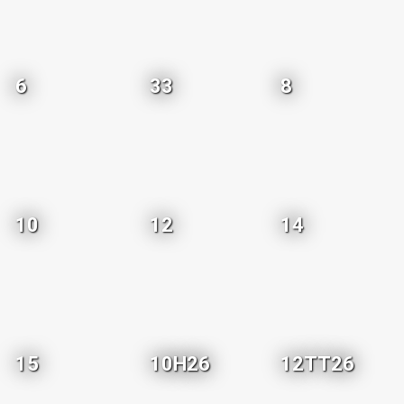
6
33
8
10
12
14
15
10H26
12TT26