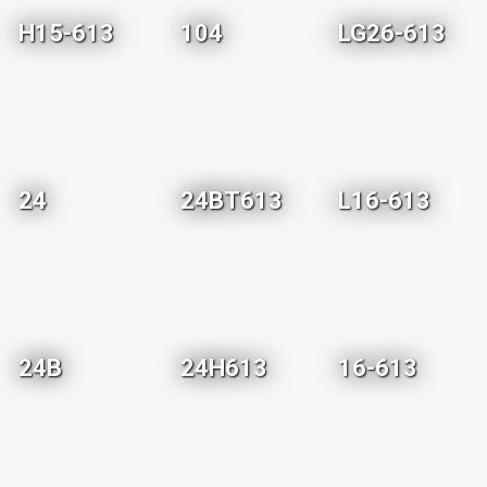
H15-613
104
LG26-613
24
24BT613
L16-613
24B
24H613
16-613