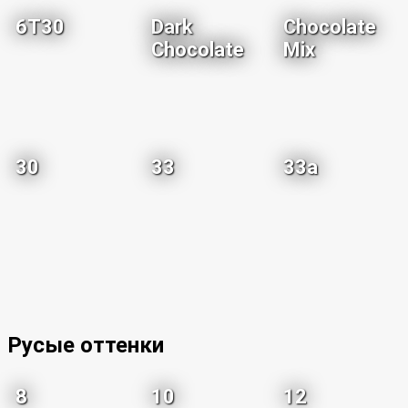
6T30
Dark
Chocolate
Chocolate
Mix
30
33
33a
Русые оттенки
8
10
12