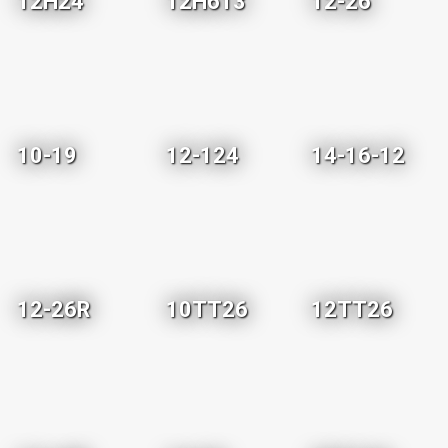
12H24
12H613
12-26
10-19
12-124
14-16-12
12-26R
10TT26
12TT26