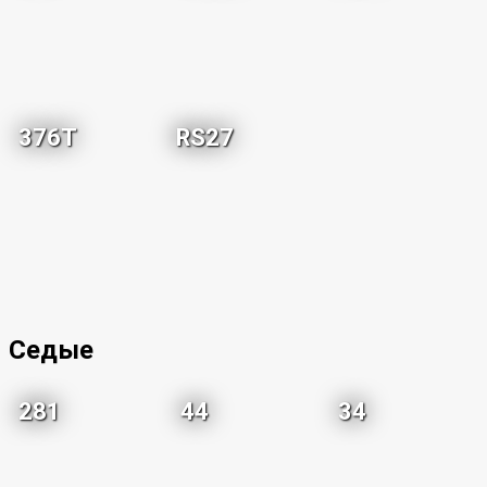
376T
RS27
Седые
281
44
34