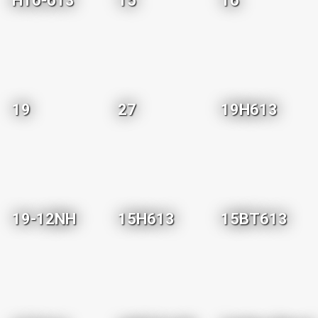
H16-613
15
16
19
27
19H613
19-12NH
15H613
15BT613