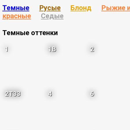
Темные
Русые
Блонд
Рыжие 
красные
Седые
Темные оттенки
1
1B
2
2T33
4
6