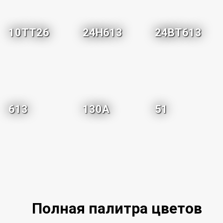
10TT26
24H613
24BT613
613
130A
51
Полная палитра цветов