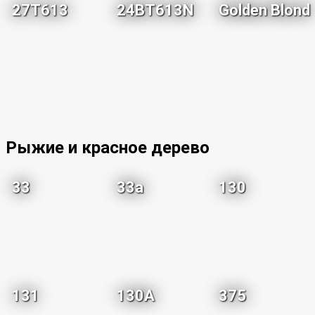
27T613
24BT613N
Golden Blond
Рыжие и красное дерево
33
33a
130
131
130A
375