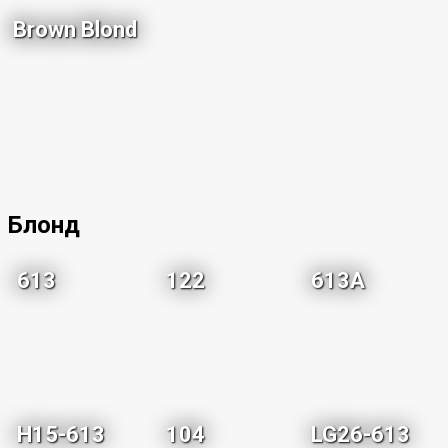
Brown Blond
Блонд
613
122
613A
H15-613
104
LG26-613