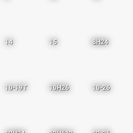
14
15
8H24
10-19T
10H26
10-26