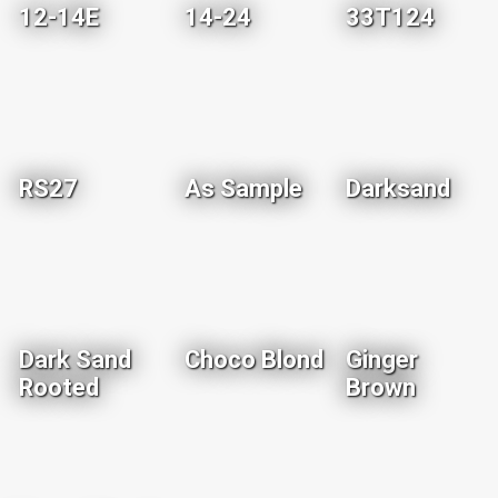
12-14E
14-24
33T124
RS27
As Sample
Darksand
Dark Sand
Choco Blond
Ginger
Rooted
Brown