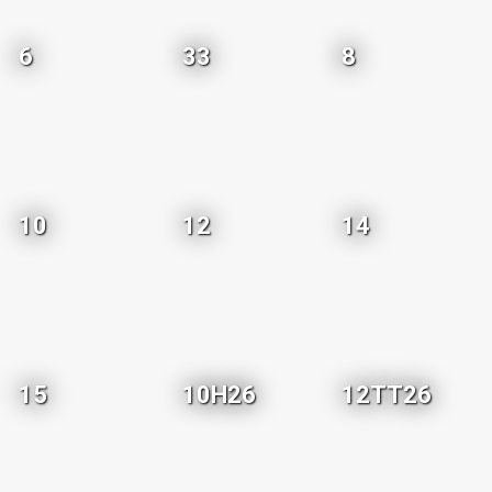
6
33
8
10
12
14
15
10H26
12TT26