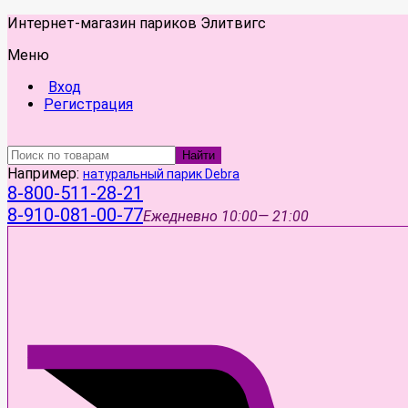
Интернет-магазин париков Элитвигс
Меню
Вход
Регистрация
Найти
Например:
натуральный парик Debra
8-800-511-28-21
8-910-081-00-77
Ежедневно
10:00— 21:00