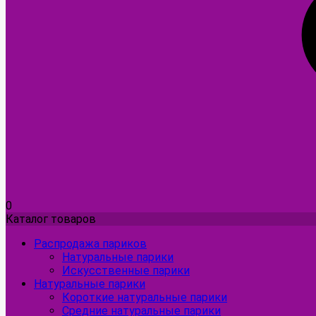
0
Каталог товаров
Распродажа париков
Натуральные парики
Искусственные парики
Натуральные парики
Короткие натуральные парики
Средние натуральные парики