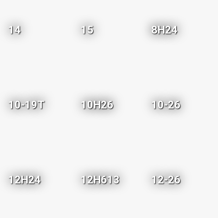
14
15
8H24
10-19T
10H26
10-26
12H24
12H613
12-26