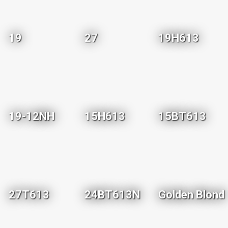
19
27
19H613
19-12NH
15H613
15BT613
27T613
24BT613N
Golden Blond