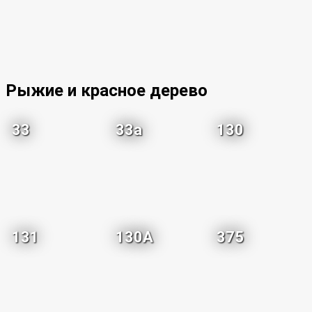
Рыжие и красное дерево
33
33a
130
131
130A
375