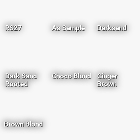
RS27
As Sample
Darksand
Dark Sand
Choco Blond
Ginger
Rooted
Brown
Brown Blond