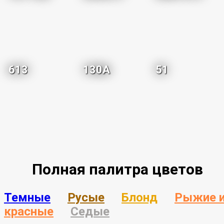
613
130A
51
Полная палитра цветов
Темные
Русые
Блонд
Рыжие 
красные
Седые