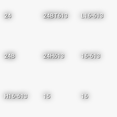
24
24BT613
L16-613
24B
24H613
16-613
H16-613
15
16