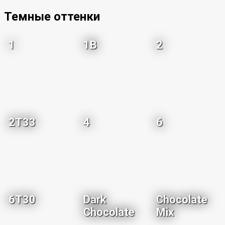
Темные оттенки
1
1B
2
2T33
4
6
6T30
Dark
Chocolate
Chocolate
Mix