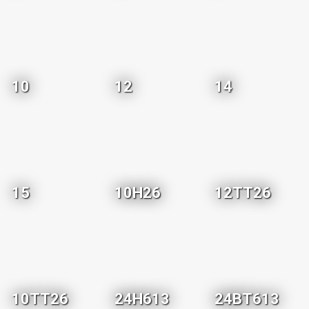
10
12
14
15
10H26
12TT26
10TT26
24H613
24BT613