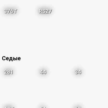
376T
RS27
Седые
281
44
34