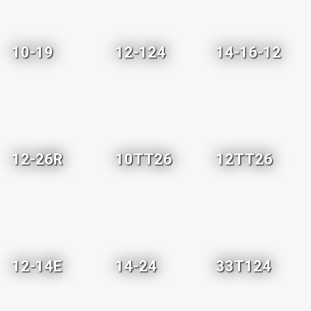
10-19
12-124
14-16-12
12-26R
10TT26
12TT26
12-14E
14-24
33T124