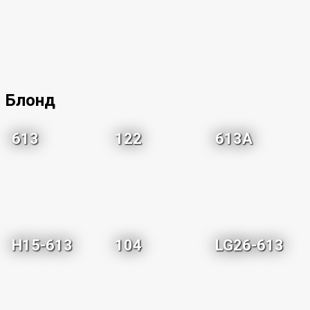
Блонд
613
122
613A
H15-613
104
LG26-613