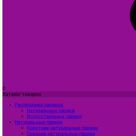
0
Каталог товаров
Распродажа париков
Натуральные парики
Искусственные парики
Натуральные парики
Короткие натуральные парики
Средние натуральные парики