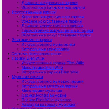
Длинные натуральные парики
Облегченные натуральные парики
Искусственные парики
Короткие искусственные парики
Средние искусственные парики
Длинные искусственные парики
Термостойкие искусственные парики
Облегченные искусственные парики
Элитные монопарики
Искусственные монопарики
Натуральные монопарики
Система замещения волос
Парики Ellen Wille
Искусственные парики Ellen Wille
Монопарики Ellen Wille
Натуральные парики Ellen Wille
Мужские парики
Искусственные мужские парики
Натуральные мужские парики
Монопарики мужские
Парики Richard мужские
Парики Ellen Wille мужские
Накладки на голову мужские