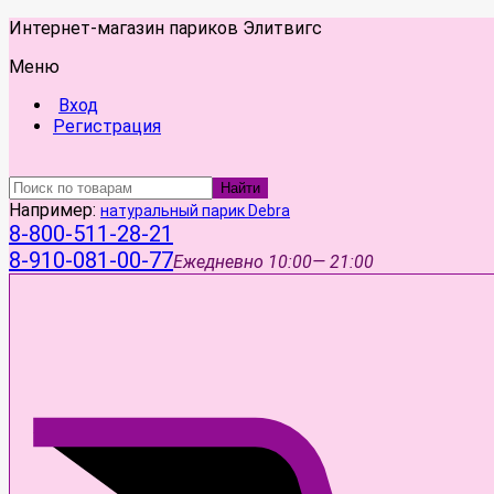
Интернет-магазин париков Элитвигс
Меню
Вход
Регистрация
Найти
Например:
натуральный парик Debra
8-800-511-28-21
8-910-081-00-77
Ежедневно
10:00— 21:00