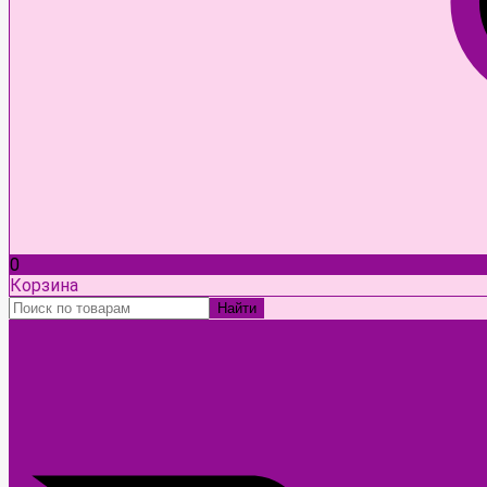
0
Корзина
Найти