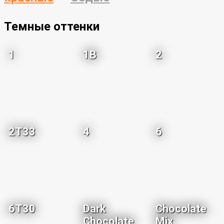
Темные оттенки
1
1B
2
2T33
4
6
6T30
Dark
Chocolate
Chocolate
Mix