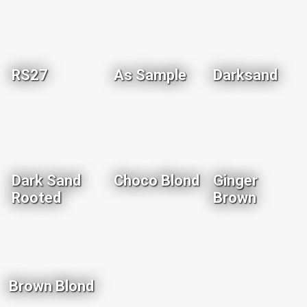
RS27
As Sample
Darksand
Dark Sand
Choco Blond
Ginger
Rooted
Brown
Brown Blond