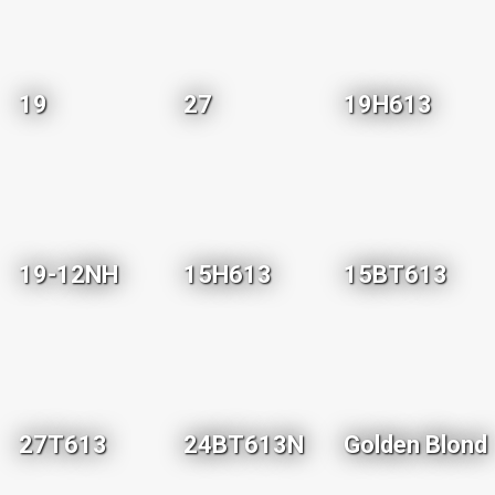
19
27
19H613
19-12NH
15H613
15BT613
27T613
24BT613N
Golden Blond