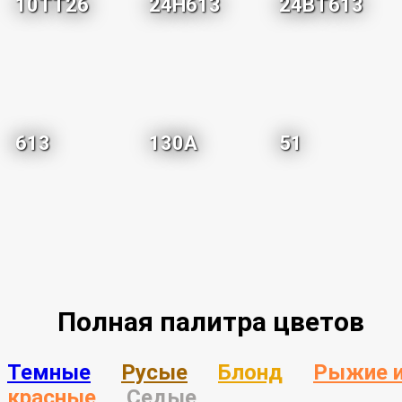
10TT26
24H613
24BT613
613
130A
51
Полная палитра цветов
Темные
Русые
Блонд
Рыжие 
красные
Седые