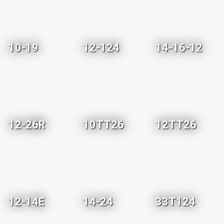
10-19
12-124
14-16-12
12-26R
10TT26
12TT26
12-14E
14-24
33T124