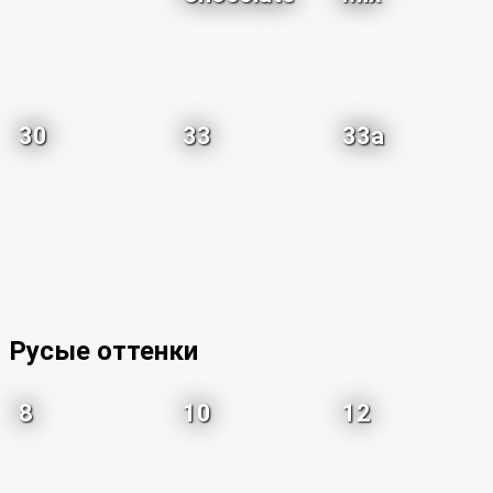
30
33
33a
Русые оттенки
8
10
12