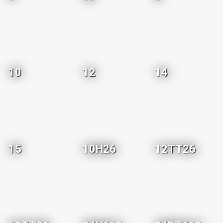
10
12
14
15
10H26
12TT26