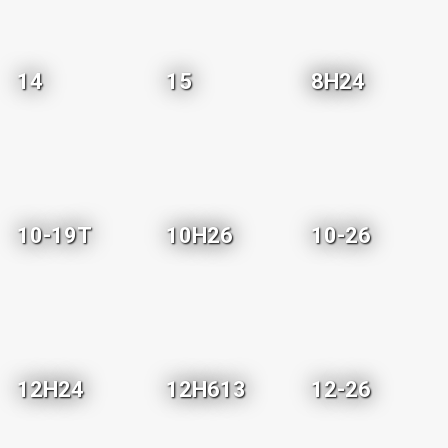
14
15
8H24
10-19T
10H26
10-26
12H24
12H613
12-26