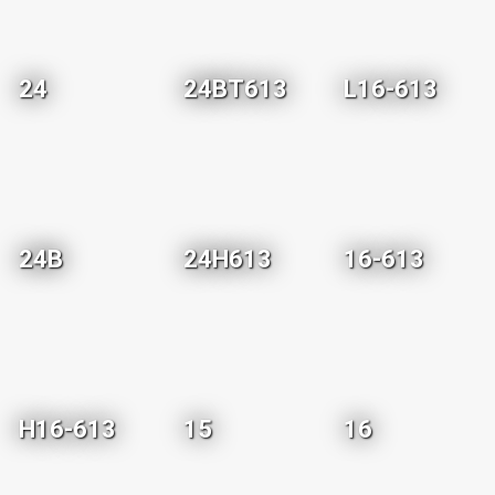
24
24BT613
L16-613
24B
24H613
16-613
H16-613
15
16