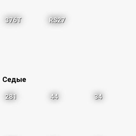
376T
RS27
Седые
281
44
34