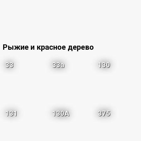
Рыжие и красное дерево
33
33a
130
131
130A
375