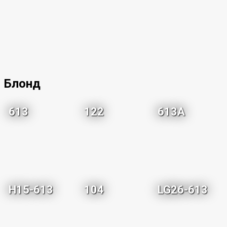
Блонд
613
122
613A
H15-613
104
LG26-613