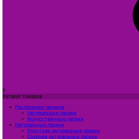
0
Каталог товаров
Распродажа париков
Натуральные парики
Искусственные парики
Натуральные парики
Короткие натуральные парики
Средние натуральные парики