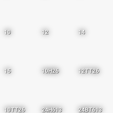
10
12
14
15
10H26
12TT26
10TT26
24H613
24BT613