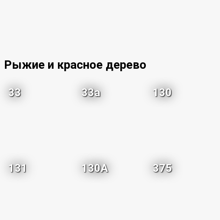
Рыжие и красное дерево
33
33a
130
131
130A
375