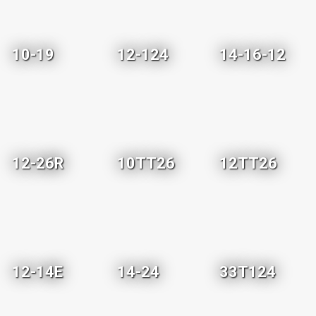
10-19
12-124
14-16-12
12-26R
10TT26
12TT26
12-14E
14-24
33T124