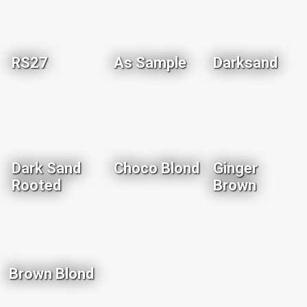
RS27
As Sample
Darksand
Dark Sand
Choco Blond
Ginger
Rooted
Brown
Brown Blond