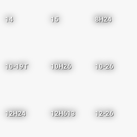
14
15
8H24
10-19T
10H26
10-26
12H24
12H613
12-26