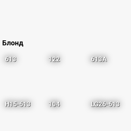
Блонд
613
122
613A
H15-613
104
LG26-613