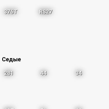
376T
RS27
Седые
281
44
34