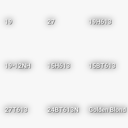
19
27
19H613
19-12NH
15H613
15BT613
27T613
24BT613N
Golden Blond