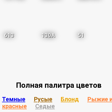
613
130A
51
Полная палитра цветов
Темные
Русые
Блонд
Рыжие 
красные
Седые