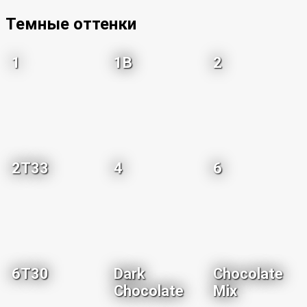
Темные оттенки
1
1B
2
2T33
4
6
6T30
Dark
Chocolate
Chocolate
Mix