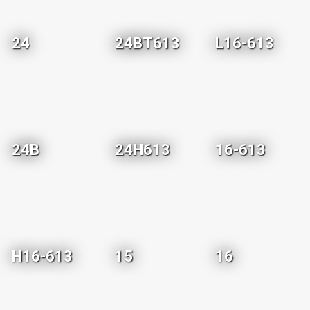
24
24BT613
L16-613
24B
24H613
16-613
H16-613
15
16