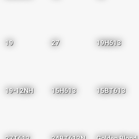
19
27
19H613
19-12NH
15H613
15BT613
27T613
24BT613N
Golden Blond