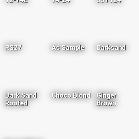
RS27
As Sample
Darksand
Dark Sand
Choco Blond
Ginger
Rooted
Brown