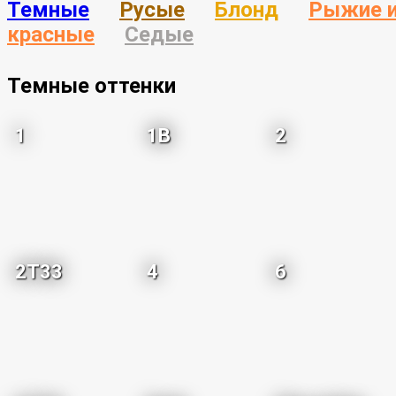
Темные
Русые
Блонд
Рыжие 
красные
Седые
Темные оттенки
1
1B
2
2T33
4
6