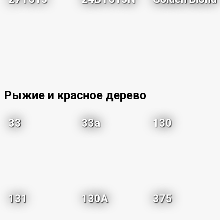
Рыжие и красное дерево
33
33a
130
131
130A
375