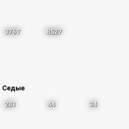
376T
RS27
Седые
281
44
34