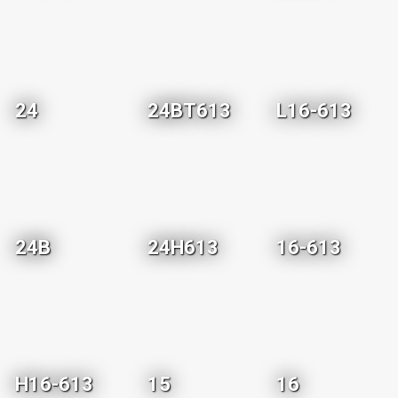
24
24BT613
L16-613
24B
24H613
16-613
H16-613
15
16