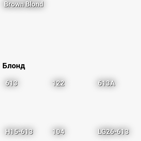
Brown Blond
Блонд
613
122
613A
H15-613
104
LG26-613