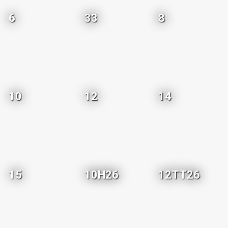
6
33
8
10
12
14
15
10H26
12TT26