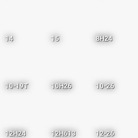
14
15
8H24
10-19T
10H26
10-26
12H24
12H613
12-26