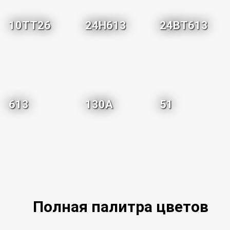
10TT26
24H613
24BT613
613
130A
51
Полная палитра цветов