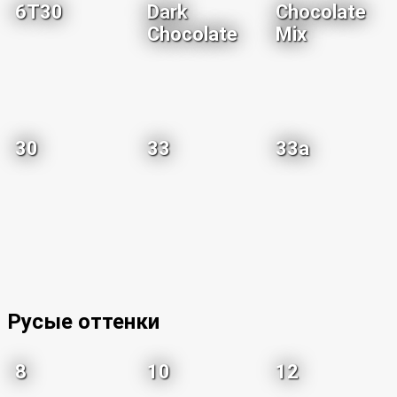
6T30
Dark
Chocolate
Chocolate
Mix
30
33
33a
Русые оттенки
8
10
12