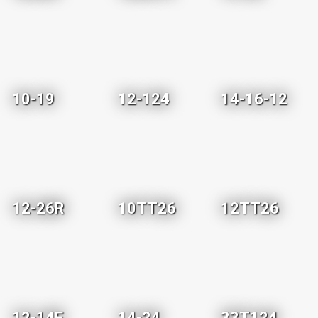
10-19
12-124
14-16-12
12-26R
10TT26
12TT26
12-14E
14-24
33T124