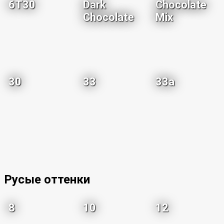
6T30
Dark
Chocolate
Chocolate
Mix
30
33
33a
Русые оттенки
8
10
12