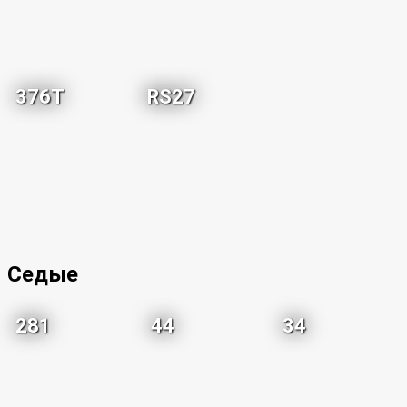
376T
RS27
Седые
281
44
34