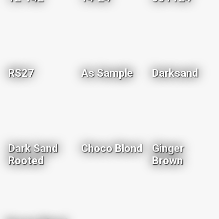
RS27
As Sample
Darksand
Dark Sand
Choco Blond
Ginger
Rooted
Brown