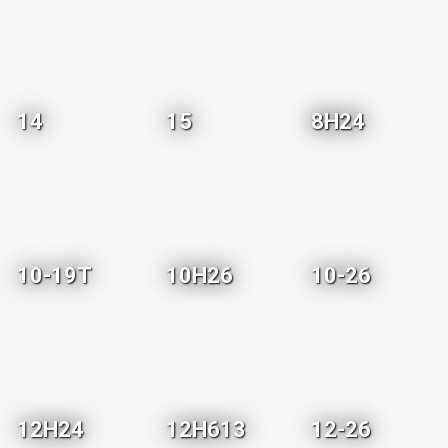
14
15
8H24
10-19T
10H26
10-26
12H24
12H613
12-26