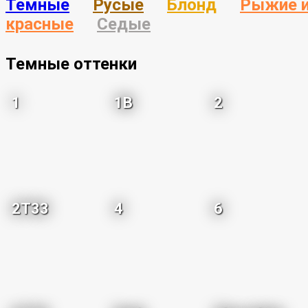
Темные
Русые
Блонд
Рыжие 
красные
Седые
Темные оттенки
1
1B
2
2T33
4
6