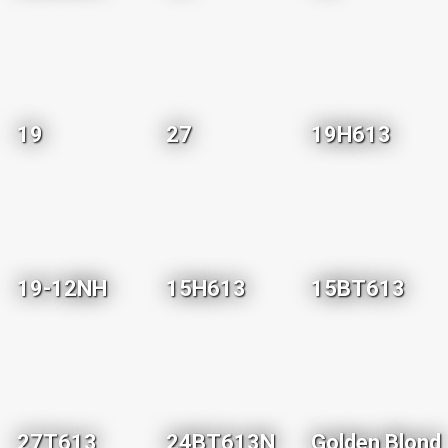
19
27
19H613
19-12NH
15H613
15BT613
27T613
24BT613N
Golden Blond