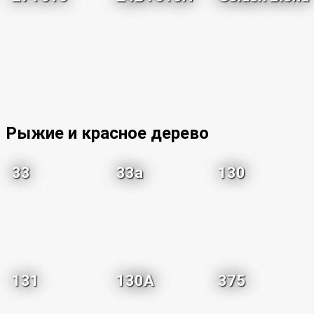
Рыжие и красное дерево
33
33a
130
131
130A
375