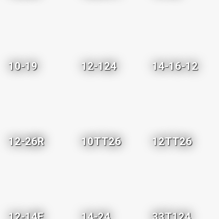
10-19
12-124
14-16-12
12-26R
10TT26
12TT26
12-14E
14-24
33T124