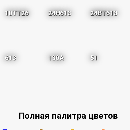
10TT26
24H613
24BT613
613
130A
51
Полная палитра цветов