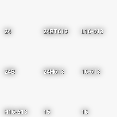
24
24BT613
L16-613
24B
24H613
16-613
H16-613
15
16