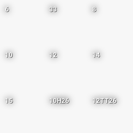
6
33
8
10
12
14
15
10H26
12TT26