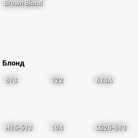
Brown Blond
Блонд
613
122
613A
H15-613
104
LG26-613