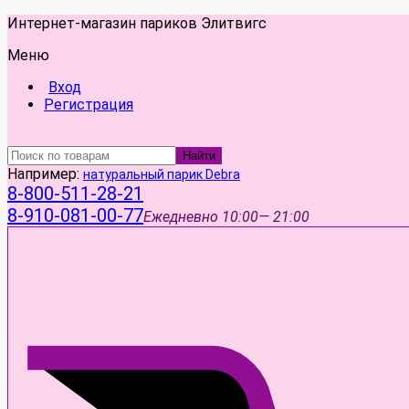
Интернет-магазин париков Элитвигс
Меню
Вход
Регистрация
Найти
Например:
натуральный парик Debra
8-800-511-28-21
8-910-081-00-77
Ежедневно
10:00— 21:00