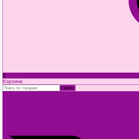
0
Корзина
Найти