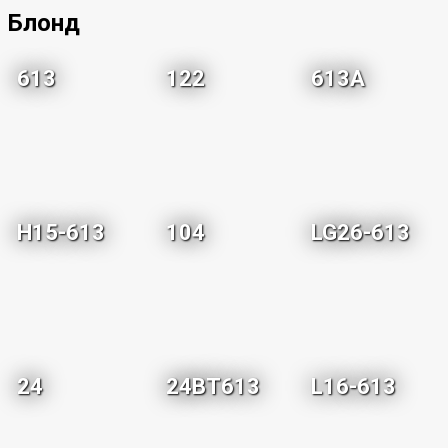
Блонд
613
122
613A
H15-613
104
LG26-613
24
24BT613
L16-613