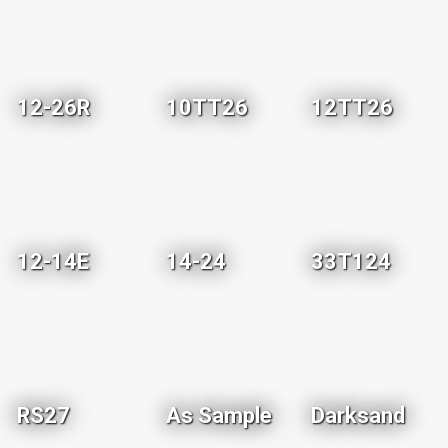
12-26R
10TT26
12TT26
12-14E
14-24
33T124
RS27
As Sample
Darksand