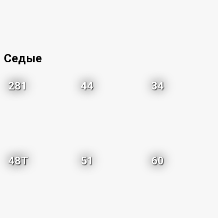
Седые
281
44
34
48T
51
60