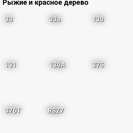
Рыжие и красное дерево
33
33a
130
131
130A
375
376T
RS27