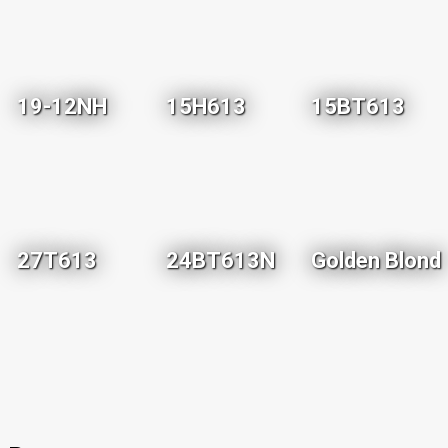
19-12NH
15H613
15BT613
27T613
24BT613N
Golden Blond