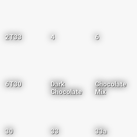
2T33
4
6
6T30
Dark
Chocolate
Chocolate
Mix
30
33
33a