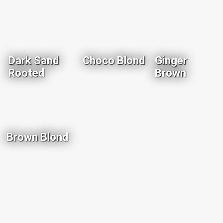
Dark Sand
Choco Blond
Ginger
Rooted
Brown
Brown Blond