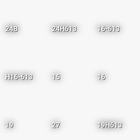
24B
24H613
16-613
H16-613
15
16
19
27
19H613