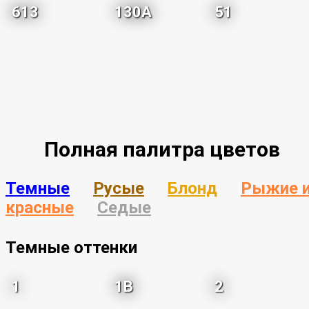
613
130A
51
Полная палитра цветов
Темные
Русые
Блонд
Рыжие 
красные
Седые
Темные оттенки
1
1B
2