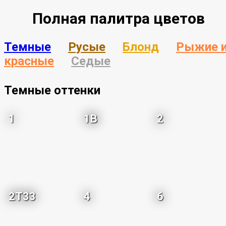
Полная палитра цветов
Темные
Русые
Блонд
Рыжие 
красные
Седые
Темные оттенки
1
1B
2
2T33
4
6