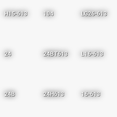
H15-613
104
LG26-613
24
24BT613
L16-613
24B
24H613
16-613