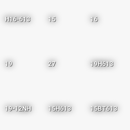
H16-613
15
16
19
27
19H613
19-12NH
15H613
15BT613