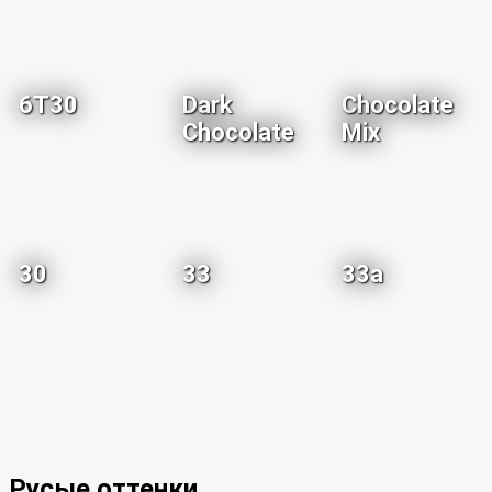
6T30
Dark
Chocolate
Chocolate
Mix
30
33
33a
Русые оттенки