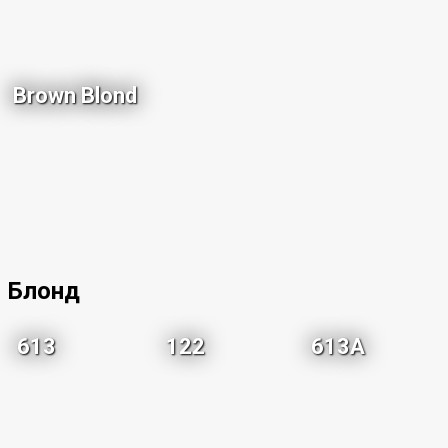
Brown Blond
Блонд
613
122
613A