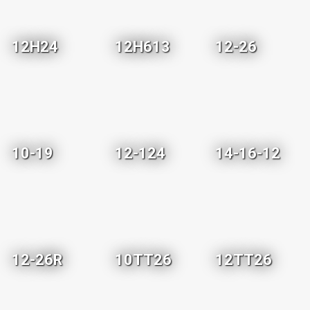
12H24
12H613
12-26
10-19
12-124
14-16-12
12-26R
10TT26
12TT26