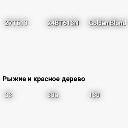
27T613
24BT613N
Golden Blond
Рыжие и красное дерево
33
33a
130