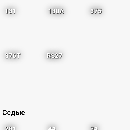
131
130A
375
376T
RS27
Седые
281
44
34