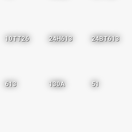
10TT26
24H613
24BT613
613
130A
51