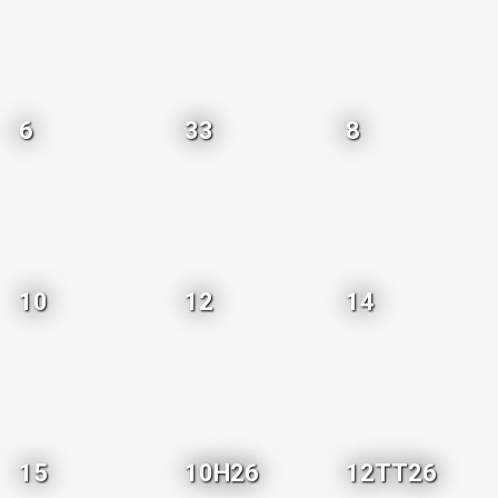
6
33
8
10
12
14
15
10H26
12TT26