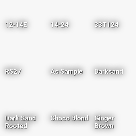
12-14E
14-24
33T124
RS27
As Sample
Darksand
Dark Sand
Choco Blond
Ginger
Rooted
Brown