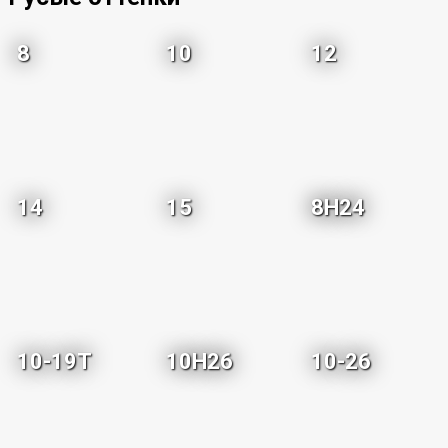
8
10
12
14
15
8H24
10-19T
10H26
10-26