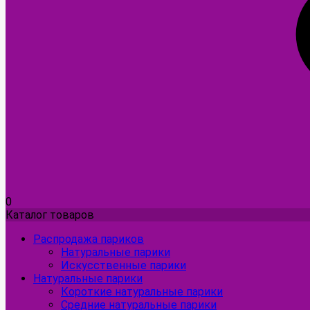
0
Каталог товаров
Распродажа париков
Натуральные парики
Искусственные парики
Натуральные парики
Короткие натуральные парики
Средние натуральные парики