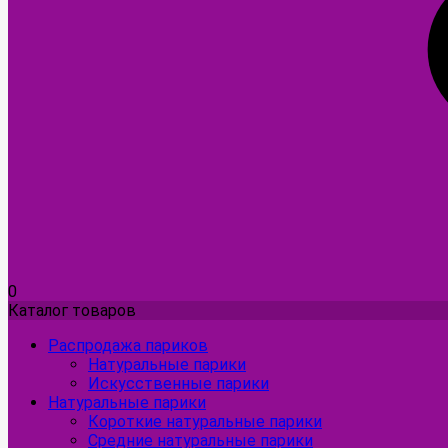
0
Каталог товаров
Распродажа париков
Натуральные парики
Искусственные парики
Натуральные парики
Короткие натуральные парики
Средние натуральные парики