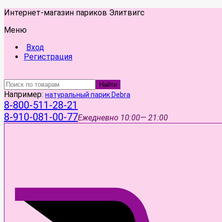
Интернет-магазин париков Элитвигс
Меню
Вход
Регистрация
Найти
Например:
натуральный парик Debra
8-800-511-28-21
8-910-081-00-77
Ежедневно
10:00— 21:00