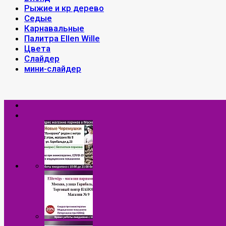
Рыжие и кр дерево
Седые
Карнавальные
Палитра Ellen Wille
Цвета
Слайдер
мини-слайдер