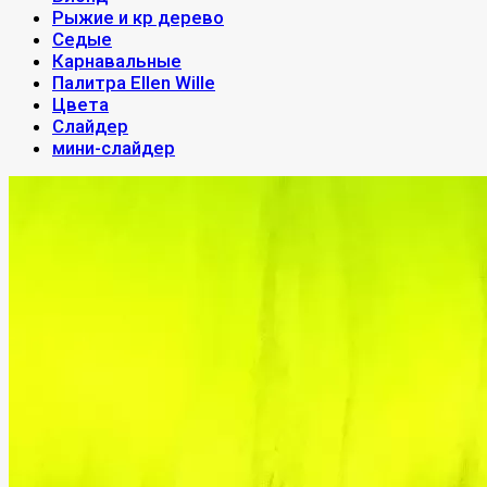
Рыжие и кр дерево
Седые
Карнавальные
Палитра Ellen Wille
Цвета
Слайдер
мини-слайдер