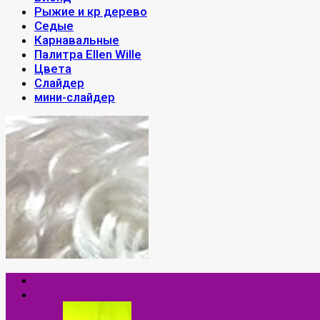
Рыжие и кр дерево
Седые
Карнавальные
Палитра Ellen Wille
Цвета
Слайдер
мини-слайдер