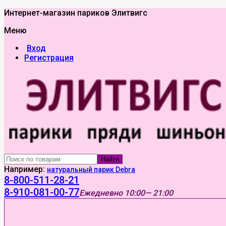
Интернет-магазин париков Элитвигс
Меню
Вход
Регистрация
Найти
Например:
натуральный парик Debra
8-800-511-28-21
8-910-081-00-77
Ежедневно
10:00— 21:00