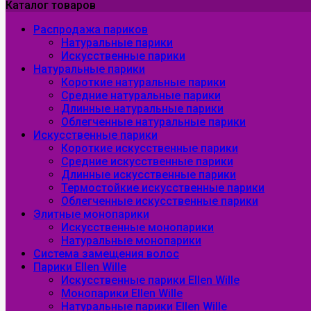
Каталог товаров
Распродажа париков
Натуральные парики
Искусственные парики
Натуральные парики
Короткие натуральные парики
Средние натуральные парики
Длинные натуральные парики
Облегченные натуральные парики
Искусственные парики
Короткие искусственные парики
Средние искусственные парики
Длинные искусственные парики
Термостойкие искусственные парики
Облегченные искусственные парики
Элитные монопарики
Искусственные монопарики
Натуральные монопарики
Система замещения волос
Парики Ellen Wille
Искусственные парики Ellen Wille
Монопарики Ellen Wille
Натуральные парики Ellen Wille