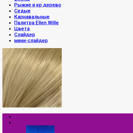
Рыжие и кр дерево
Седые
Карнавальные
Палитра Ellen Wille
Цвета
Слайдер
мини-слайдер