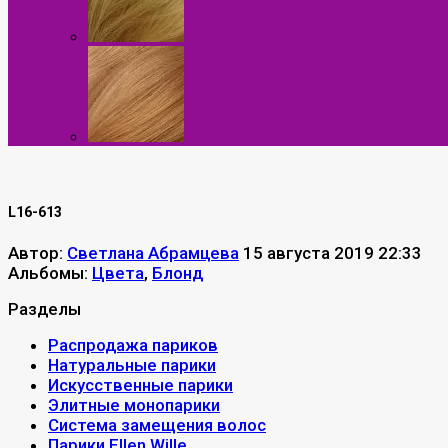
L16-613
Автор:
Светлана Абрамцева
15 августа 2019 22:33
Альбомы:
Цвета
,
Блонд
Разделы
Распродажа париков
Натуральные парики
Искусственные парики
Элитные монопарики
Система замещения волос
Парики Ellen Wille