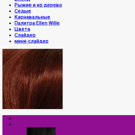
Рыжие и кр дерево
Седые
Карнавальные
Палитра Ellen Wille
Цвета
Слайдер
мини-слайдер