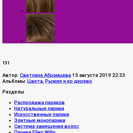
131
Автор:
Светлана Абрамцева
15 августа 2019 22:33
Альбомы:
Цвета
,
Рыжие и кр дерево
Разделы
Распродажа париков
Натуральные парики
Искусственные парики
Элитные монопарики
Система замещения волос
Парики Ellen Wille