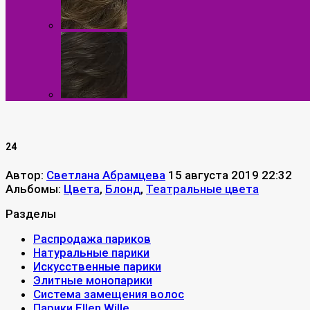
24
Автор:
Светлана Абрамцева
15 августа 2019 22:32
Альбомы:
Цвета
,
Блонд
,
Театральные цвета
Разделы
Распродажа париков
Натуральные парики
Искусственные парики
Элитные монопарики
Система замещения волос
Парики Ellen Wille