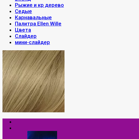
Рыжие и кр дерево
Седые
Карнавальные
Палитра Ellen Wille
Цвета
Слайдер
мини-слайдер