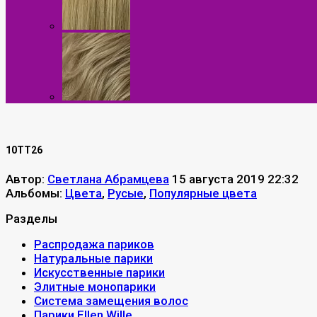
10TT26
Автор:
Светлана Абрамцева
15 августа 2019 22:32
Альбомы:
Цвета
,
Русые
,
Популярные цвета
Разделы
Распродажа париков
Натуральные парики
Искусственные парики
Элитные монопарики
Система замещения волос
Парики Ellen Wille