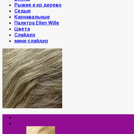
Рыжие и кр дерево
Седые
Карнавальные
Палитра Ellen Wille
Цвета
Слайдер
мини-слайдер