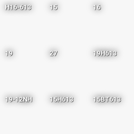
H16-613
15
16
19
27
19H613
19-12NH
15H613
15BT613