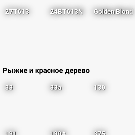
27T613
24BT613N
Golden Blond
Рыжие и красное дерево
33
33a
130
131
130A
375