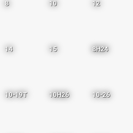
8
10
12
14
15
8H24
10-19T
10H26
10-26