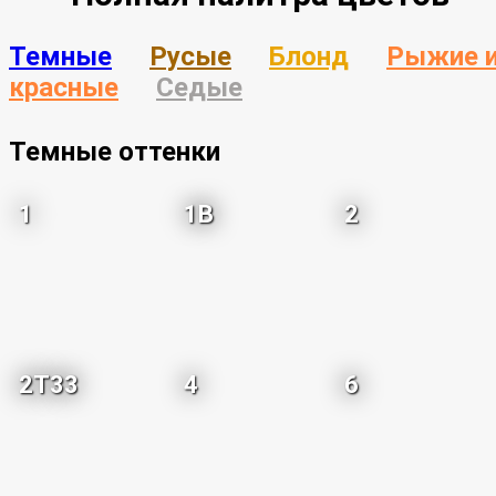
Темные
Русые
Блонд
Рыжие 
красные
Седые
Темные оттенки
1
1B
2
2T33
4
6