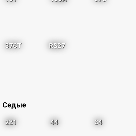
376T
RS27
Седые
281
44
34