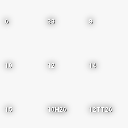
6
33
8
10
12
14
15
10H26
12TT26