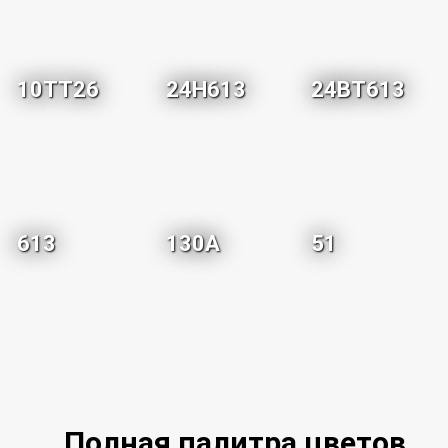
10TT26
24H613
24BT613
613
130A
51
Полная палитра цветов