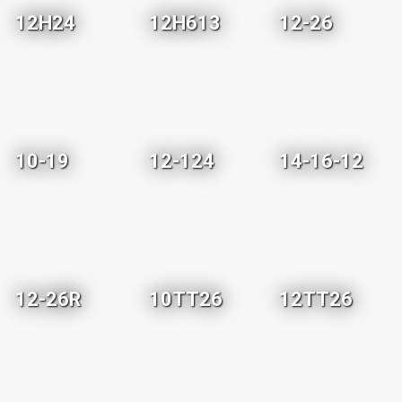
12H24
12H613
12-26
10-19
12-124
14-16-12
12-26R
10TT26
12TT26