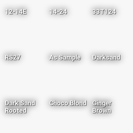
12-14E
14-24
33T124
RS27
As Sample
Darksand
Dark Sand
Choco Blond
Ginger
Rooted
Brown