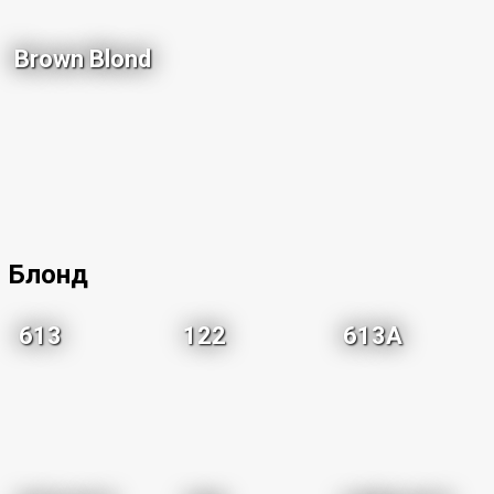
Brown Blond
Блонд
613
122
613A