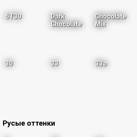
6T30
Dark
Chocolate
Chocolate
Mix
30
33
33a
Русые оттенки