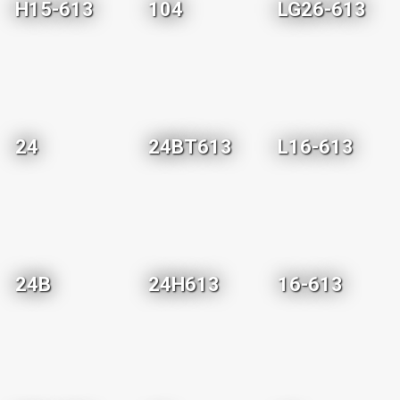
H15-613
104
LG26-613
24
24BT613
L16-613
24B
24H613
16-613