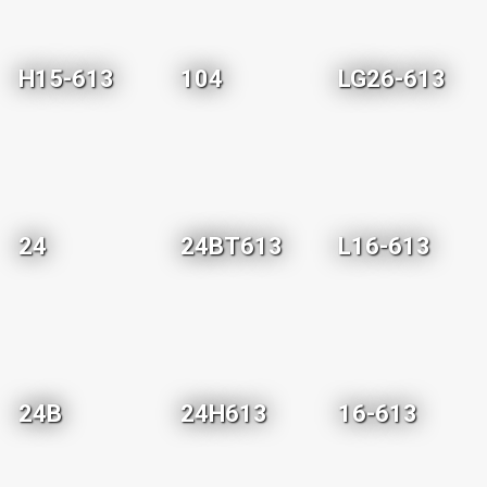
H15-613
104
LG26-613
24
24BT613
L16-613
24B
24H613
16-613