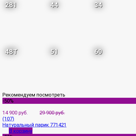
281
44
34
48T
51
60
Рекомендуем посмотреть
-50%
14 900 руб.
29 900 руб.
(107)
Натуральный парик 771421
В корзину