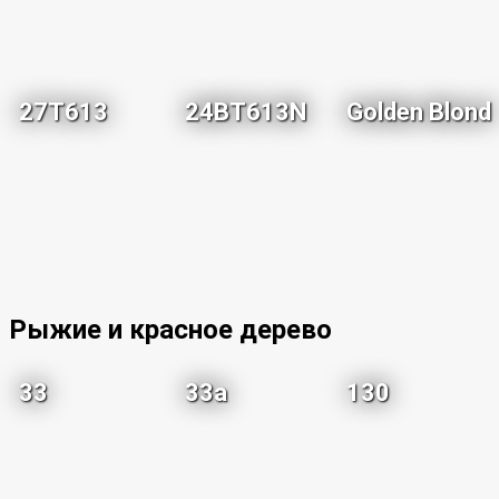
27T613
24BT613N
Golden Blond
Рыжие и красное дерево
33
33a
130