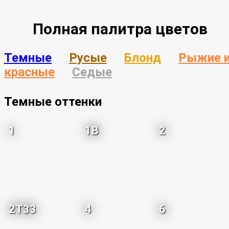
Полная палитра цветов
Темные
Русые
Блонд
Рыжие 
красные
Седые
Темные оттенки
1
1B
2
2T33
4
6