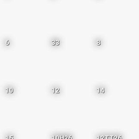
6
33
8
10
12
14
15
10H26
12TT26