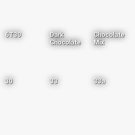
6T30
Dark
Chocolate
Chocolate
Mix
30
33
33a