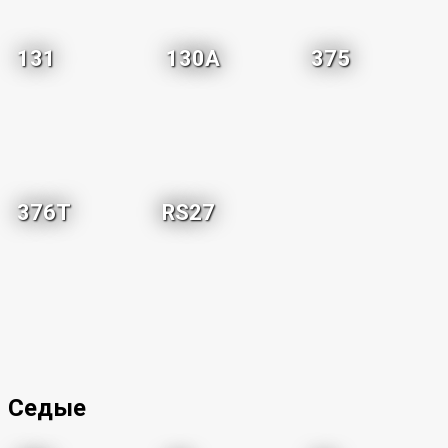
131
130A
375
376T
RS27
Седые