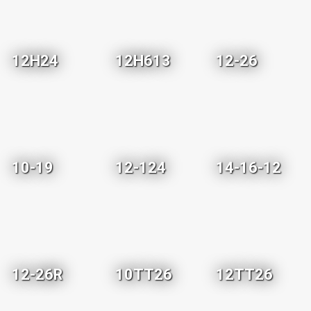
12H24
12H613
12-26
10-19
12-124
14-16-12
12-26R
10TT26
12TT26