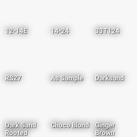
12-14E
14-24
33T124
RS27
As Sample
Darksand
Dark Sand
Choco Blond
Ginger
Rooted
Brown