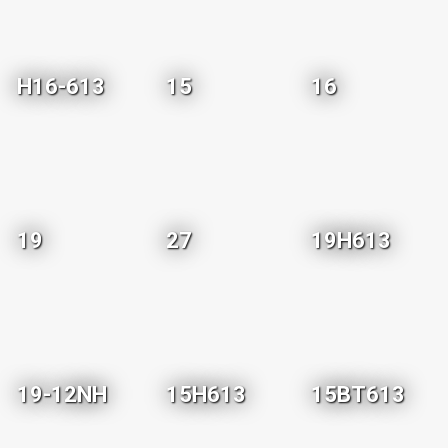
H16-613
15
16
19
27
19H613
19-12NH
15H613
15BT613