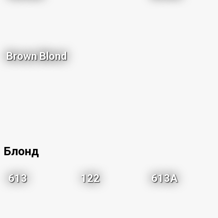
Brown Blond
Блонд
613
122
613A