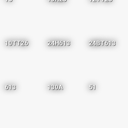
10TT26
24H613
24BT613
613
130A
51