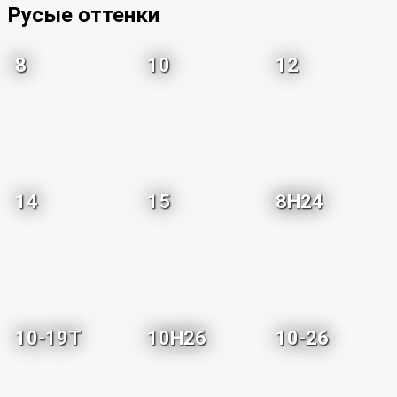
Русые оттенки
8
10
12
14
15
8H24
10-19T
10H26
10-26