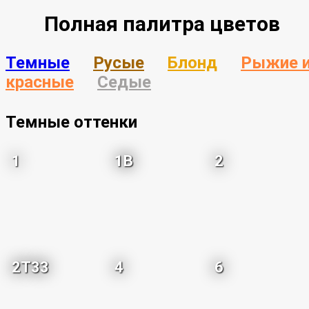
Полная палитра цветов
Темные
Русые
Блонд
Рыжие 
красные
Седые
Темные оттенки
1
1B
2
2T33
4
6