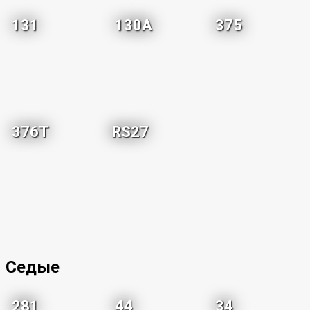
131
130A
375
376T
RS27
Седые
281
44
34