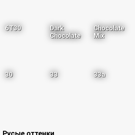
6T30
Dark
Chocolate
Chocolate
Mix
30
33
33a
Русые оттенки