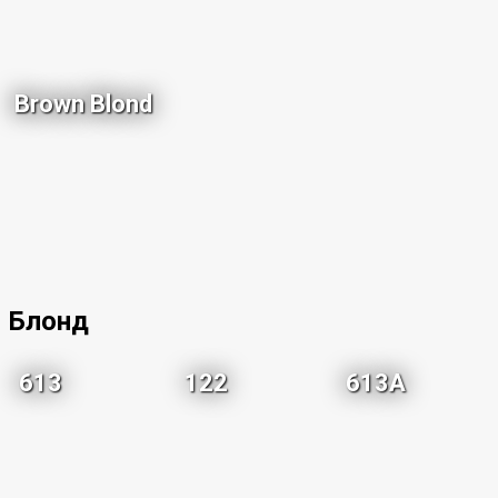
Brown Blond
Блонд
613
122
613A