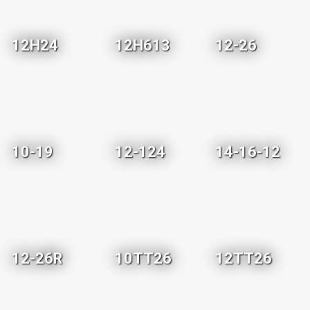
12H24
12H613
12-26
10-19
12-124
14-16-12
12-26R
10TT26
12TT26