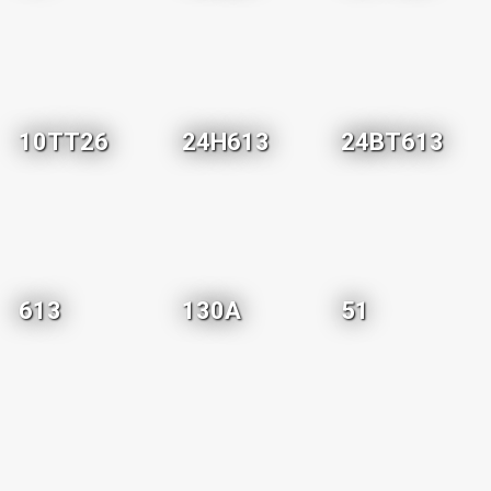
10TT26
24H613
24BT613
613
130A
51