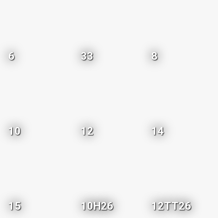
6
33
8
10
12
14
15
10H26
12TT26