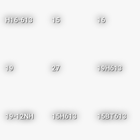
H16-613
15
16
19
27
19H613
19-12NH
15H613
15BT613