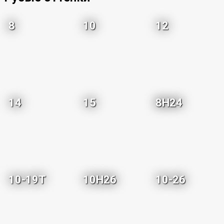
8
10
12
14
15
8H24
10-19T
10H26
10-26