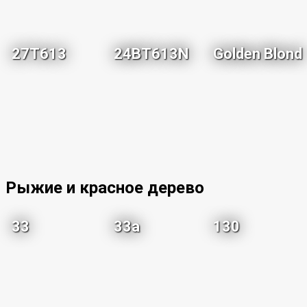
27T613
24BT613N
Golden Blond
Рыжие и красное дерево
33
33a
130