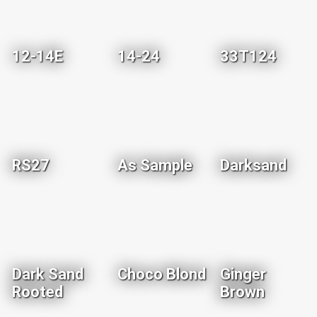
12-14E
14-24
33T124
RS27
As Sample
Darksand
Dark Sand
Choco Blond
Ginger
Rooted
Brown