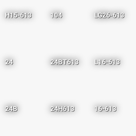
H15-613
104
LG26-613
24
24BT613
L16-613
24B
24H613
16-613