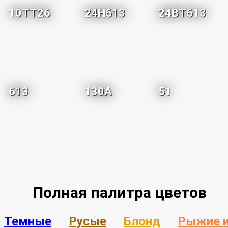
10TT26
24H613
24BT613
613
130A
51
Полная палитра цветов
Темные
Русые
Блонд
Рыжие 