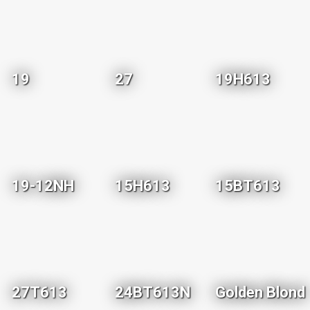
19
27
19H613
19-12NH
15H613
15BT613
27T613
24BT613N
Golden Blond