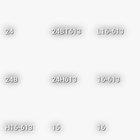
24
24BT613
L16-613
24B
24H613
16-613
H16-613
15
16