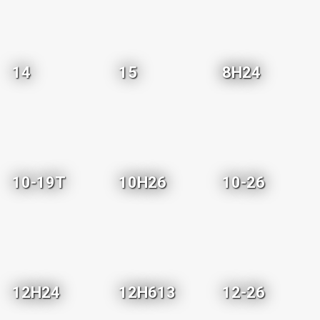
14
15
8H24
10-19T
10H26
10-26
12H24
12H613
12-26