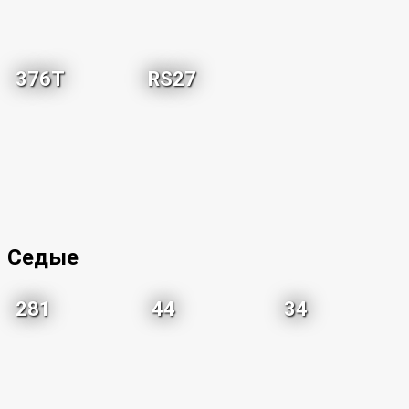
376T
RS27
Седые
281
44
34