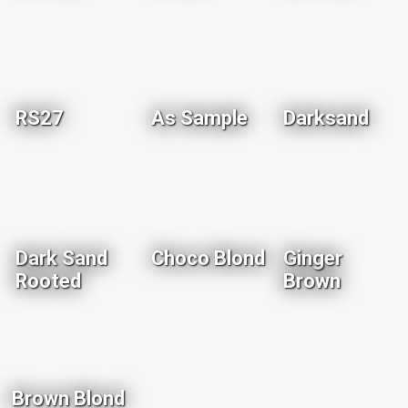
RS27
As Sample
Darksand
Dark Sand
Choco Blond
Ginger
Rooted
Brown
Brown Blond