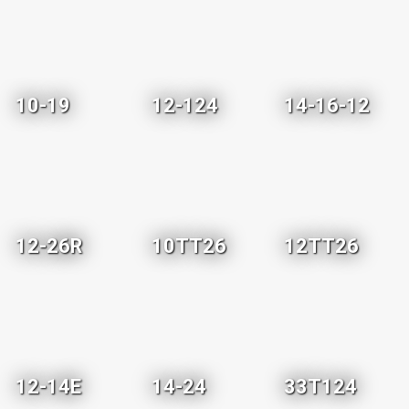
10-19
12-124
14-16-12
12-26R
10TT26
12TT26
12-14E
14-24
33T124