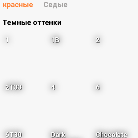
красные
Седые
Темные оттенки
1
1B
2
2T33
4
6
6T30
Dark
Chocolate