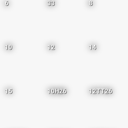
6
33
8
10
12
14
15
10H26
12TT26