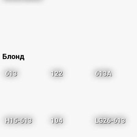
Блонд
613
122
613A
H15-613
104
LG26-613