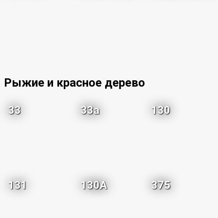
Рыжие и красное дерево
33
33a
130
131
130A
375